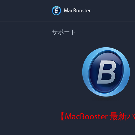
MacBooster
サポート
【MacBooster